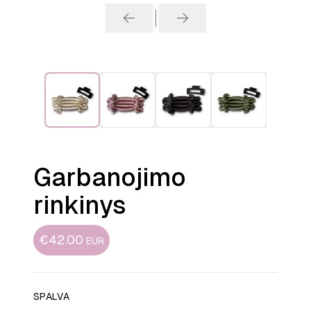
Garbanojimo
rinkinys
€42.00
EUR
SPALVA