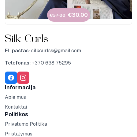
€30.00
€37.00
VOLUME garbanojimo rinkinys (2 dalys)
Footer
El. paštas:
silkcurlss@gmail.com
Telefonas:
+370 638 75295
Facebook:
Instagram:
Informacija
Apie mus
Kontaktai
Politikos
Privatumo Politika
Pristatymas