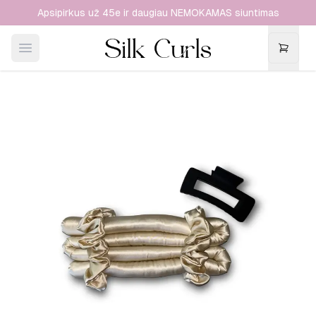
Apsipirkus už 45e ir daugiau NEMOKAMAS siuntimas
Open main menu