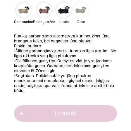
Šampaninė
Pelenų rožės
Juoda
Olive
P
laukų garbanojimo alternatyvą kuri neužims jūsų
brangaus laiko, bei negadins jūsų plaukų!
Rinkinį sudaro:
•Šilkinė garbanojimo juosta: Juostos ilgis yra 1m , šio
ilgio užtenka visų ilgių plaukams.
•Dvi šilkinės gumytės: Gumytės viduje yra įveriama
kokybiška guma. Garbanojimo rinkiniams gumytes
siuvame iš 70cm ilgio.
•Segtukas: Puikiai sulaikys jūsų plaukus
nepriklausomai nuo plaukų ilgių bei storių. Įsigijus
rinkinį segtuko spalvą ir formą atrinksime atsitiktiniu
būdu.
Į krepšelį